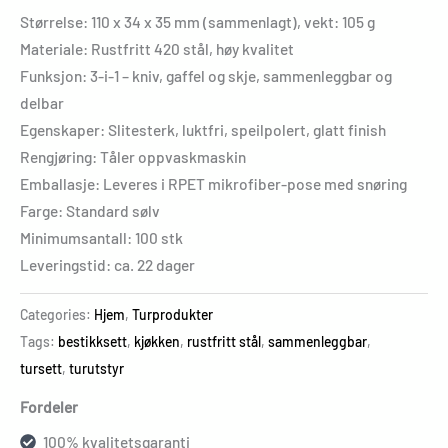
Størrelse: 110 x 34 x 35 mm (sammenlagt), vekt: 105 g
Materiale: Rustfritt 420 stål, høy kvalitet
Funksjon: 3-i-1 – kniv, gaffel og skje, sammenleggbar og
delbar
Egenskaper: Slitesterk, luktfri, speilpolert, glatt finish
Rengjøring: Tåler oppvaskmaskin
Emballasje: Leveres i RPET mikrofiber-pose med snøring
Farge: Standard sølv
Minimumsantall: 100 stk
Leveringstid: ca. 22 dager
Categories:
Hjem
,
Turprodukter
Tags:
bestikksett
,
kjøkken
,
rustfritt stål
,
sammenleggbar
,
tursett
,
turutstyr
Fordeler
100% kvalitetsgaranti