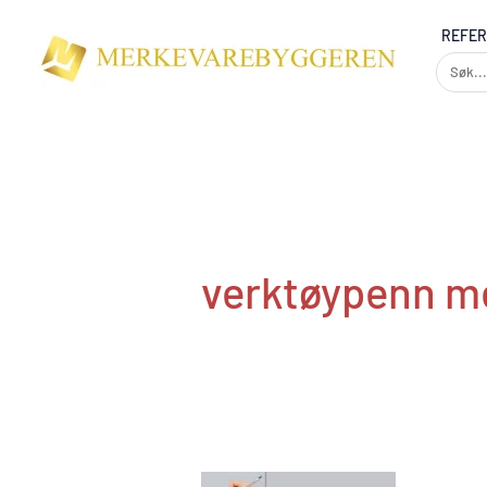
Skip
REFE
to
content
verktøypenn m