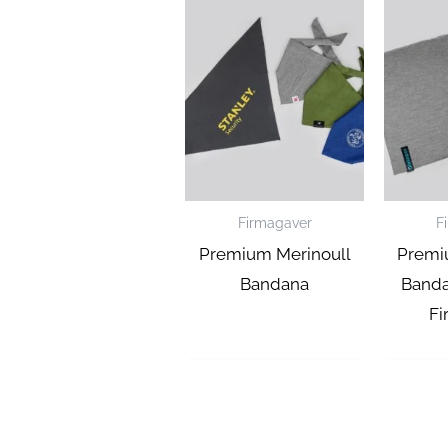
Firmagaver
F
Premium Merinoull
Premi
Bandana
Banda
Fi