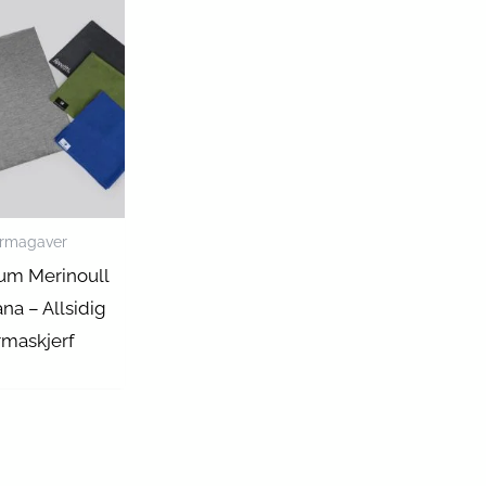
irmagaver
um Merinoull
na – Allsidig
rmaskjerf