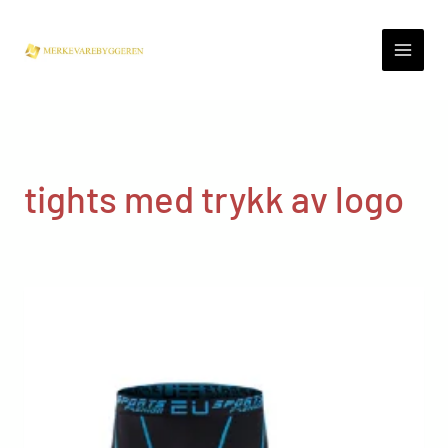
Skip
to
content
tights med trykk av logo