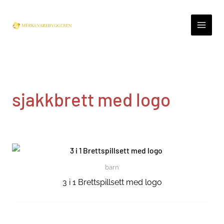
Skip
to
content
sjakkbrett med logo
barn
3 i 1 Brettspillsett med logo