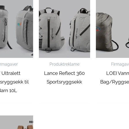
irmagaver
Produktreklame
Firmagav
f Ultralett
Lance Reflect 360
LOEI Vann
sryggsekk til
Sportsryggsekk
Bag/Ryggse
Barn 10L