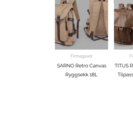
Firmagaver
F
SARNO Retro Canvas
TITUS R
Ryggsekk 18L
Tilpas