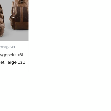
irmagaver
yggsekk 16L –
set Farge B2B