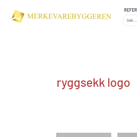
Skip
REFE
to
content
ryggsekk logo