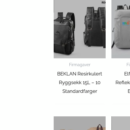
Firmagaver
F
BEKLAN Resirkulert
El
Ryggsekk 15L – 10
Reflek
Standardfarger