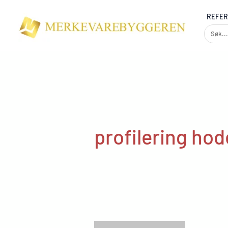
Skip
REFE
to
content
profilering hod