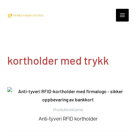
Skip
to
content
kortholder med trykk
Produktreklame
Anti-tyveri RFID kortholder