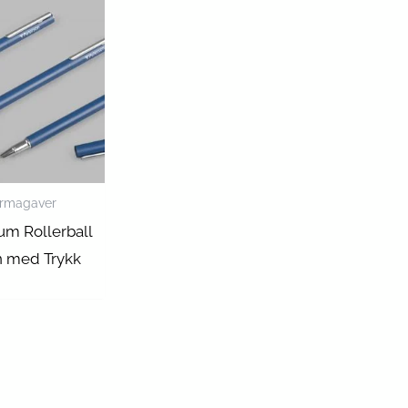
irmagaver
m Rollerball
 med Trykk