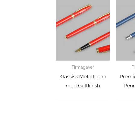
Firmagaver
F
Klassisk Metallpenn
Premiu
med Gullfinish
Penn