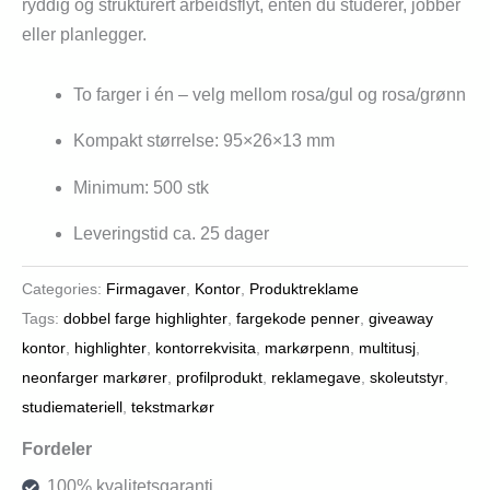
ryddig og strukturert arbeidsflyt, enten du studerer, jobber
eller planlegger.
To farger i én – velg mellom rosa/gul og rosa/grønn
Kompakt størrelse: 95×26×13 mm
Minimum: 500 stk
Leveringstid ca. 25 dager
Categories:
Firmagaver
,
Kontor
,
Produktreklame
Tags:
dobbel farge highlighter
,
fargekode penner
,
giveaway
kontor
,
highlighter
,
kontorrekvisita
,
markørpenn
,
multitusj
,
neonfarger markører
,
profilprodukt
,
reklamegave
,
skoleutstyr
,
studiemateriell
,
tekstmarkør
Fordeler
100% kvalitetsgaranti