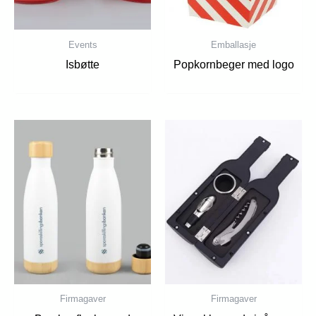
Events
Emballasje
Isbøtte
Popkornbeger med logo
Firmagaver
Firmagaver