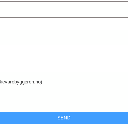
erkevarebyggeren.no)
SEND