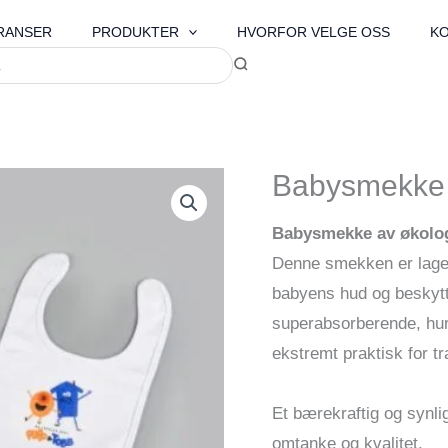
RANSER
PRODUKTER
HVORFOR VELGE OSS
K
Babysmekke 
Babysmekke av økologi
Denne smekken er lage
babyens hud og beskytt
superabsorberende, hur
ekstremt praktisk for t
Et bærekraftig og synli
omtanke og kvalitet.