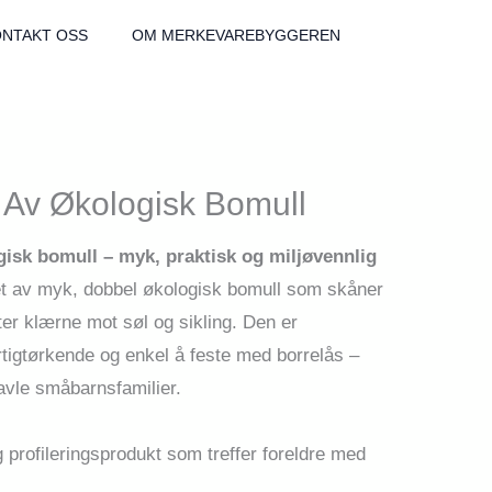
ONTAKT OSS
OM MERKEVAREBYGGEREN
Av Økologisk Bomull
sk bomull – myk, praktisk og miljøvennlig
t av myk, dobbel økologisk bomull som skåner
er klærne mot søl og sikling. Den er
tigtørkende og enkel å feste med borrelås –
ravle småbarnsfamilier.
g profileringsprodukt som treffer foreldre med