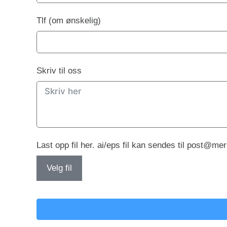
Tlf (om ønskelig)
Skriv til oss
Last opp fil her. ai/eps fil kan sendes til post@m
Velg fil