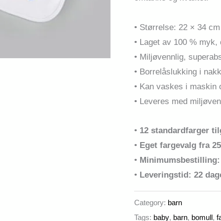
• Størrelse: 22 × 34 cm 
• Laget av 100 % myk, 
• Miljøvennlig, supera
• Borrelåslukking i nak
• Kan vaskes i maskin og
• Leveres med miljøven
•
12 standardfarger til
•
Eget fargevalg fra 25
•
Minimumsbestilling:
•
Leveringstid: 22 dag
Category:
barn
Tags:
baby
,
barn
,
bomull
,
f