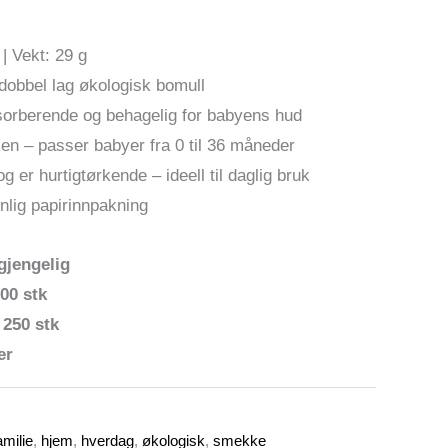
| Vekt: 29 g
dobbel lag økologisk bomull
bsorberende og behagelig for babyens hud
ken – passer babyer fra 0 til 36 måneder
 er hurtigtørkende – ideell til daglig bruk
nlig papirinnpakning
gjengelig
00 stk
 250 stk
er
amilie
,
hjem
,
hverdag
,
økologisk
,
smekke