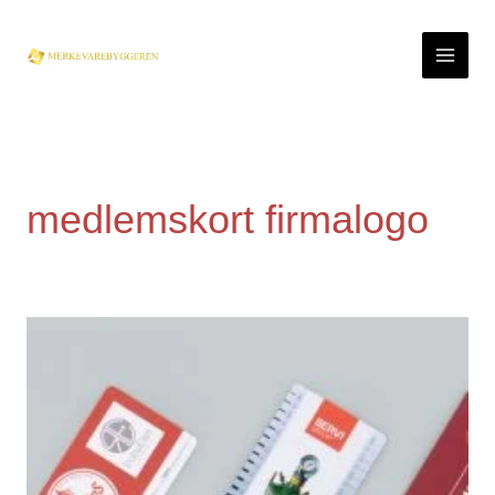
Skip
to
content
medlemskort firmalogo