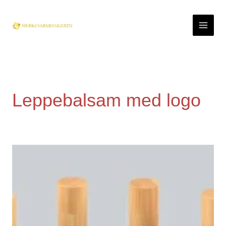
Skip
to
content
Leppebalsam med logo